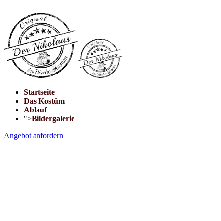
Startseite
Das Kostüm
Ablauf
">
Bildergalerie
Angebot anfordern
Nikolaus im
original Bischofskos
Buchen Sie das traditionelle Erlebnis!