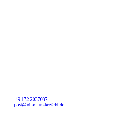
KONTAKT
Der Nikolaus Krefeld
Inh. Elisabeth Maria Nitschmann
Thywissenstr. 62
47805 Krefeld
Tel.:
+49 172 2037037
Mail:
post@nikolaus-krefeld.de
INFOS